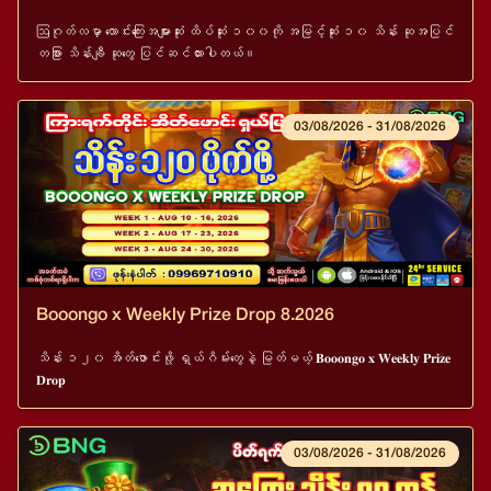
ဩဂုတ်လမှာ လောင်းကြေးအများဆုံး ထိပ်ဆုံး ၁၀၀ကို အမြင့်ဆုံး ၁၀ သိန်း ဆုအပြင်
တခြား သိန်းချီ ဆုတွေ ပြင်ဆင်ထားပါတယ်။
...
03/08/2026
-
31/08/2026
Booongo x Weekly Prize Drop 8.2026
သိန်း ၁၂၀ အိတ်ဖောင်းဖို့ ရှယ်ဂိမ်းတွေနဲ့ မြတ်မယ့် 𝐁𝐨𝐨𝐨𝐧𝐠𝐨 𝐱 𝐖𝐞𝐞𝐤𝐥𝐲 𝐏𝐫𝐢𝐳𝐞
𝐃𝐫𝐨𝐩
...
03/08/2026
-
31/08/2026