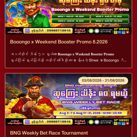
Booongo x Weekend Booster Promo 8.2026
အပတ်တိုင်း သိန်း ၅၀ ရှယ်ထော 𝐁𝐨𝐨𝐨𝐧𝐠𝐨 𝐱 𝐖𝐞𝐞𝐤𝐞𝐧𝐝 𝐁𝐨𝐨𝐬𝐭𝐞𝐫 𝐏𝐫𝐨𝐦𝐨
ရှယ်ကြမ်း ရှယ်မြတ်ဖို့ လတိုင်း ဘော်ဒါတို့ ဘေးမှာ ရှိနေတဲ့ Shwe မှာ Booongo ဂိ...
03/08/2026
-
31/08/2026
BNG Weekly Bet Race Tournament