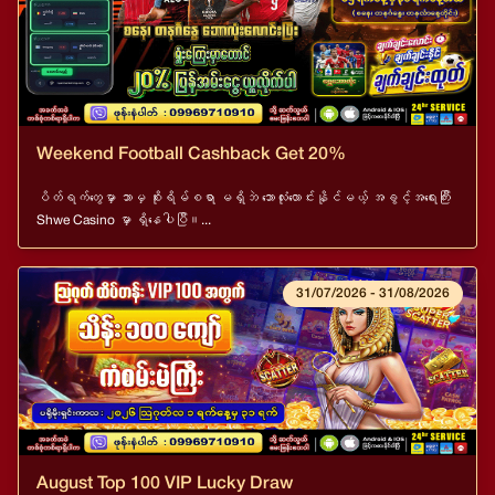
Weekend Football Cashback Get 20%
ပိတ်ရက်တွေမှာ ဘာမှ စိုးရိမ်စရာ မရှိဘဲ ဘောလုံးလောင်းနိုင်မယ့် အခွင့်အရေးကြီး
Shwe Casino မှာ ရှိနေပါပြီ။...
31/07/2026
-
31/08/2026
August Top 100 VIP Lucky Draw