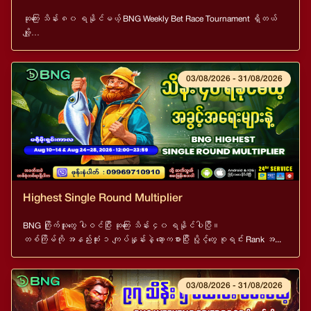
ဆုကြေး သိန်း ၈၀ ရနိုင်မယ့် BNG Weekly Bet Race Tournament ရှိတယ်
ဗျို့…
...
03/08/2026
-
31/08/2026
Highest Single Round Multiplier
BNG ကြိုက်သူတွေ ပါဝင်ပြီး ဆုကြေး သိန်း ၄၀ ရနိုင်ပါပြီ။
တစ်ကြိမ်ကို အနည်းဆုံး ၁ ကျပ်နှုန်းနဲ့ ဆော့ကစားပြီး ပွိုင့်တွေ စုရင်း Rank အ...
03/08/2026
-
31/08/2026